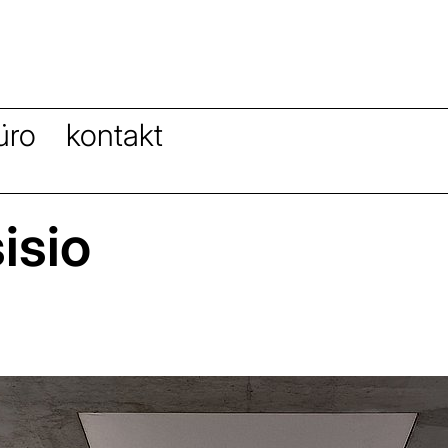
üro
kontakt
isio